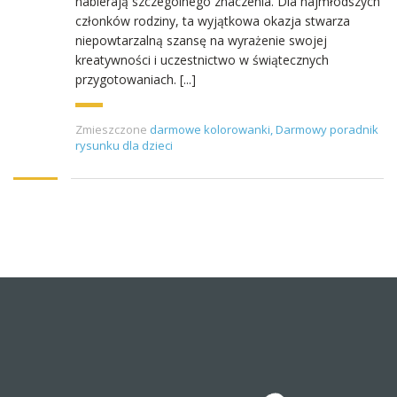
nabierają szczególnego znaczenia. Dla najmłodszych
członków rodziny, ta wyjątkowa okazja stwarza
niepowtarzalną szansę na wyrażenie swojej
kreatywności i uczestnictwo w świątecznych
przygotowaniach. [...]
Zmieszczone
darmowe kolorowanki
,
Darmowy poradnik
rysunku dla dzieci