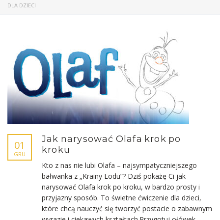
DLA DZIECI
Jak narysować Olafa krok po
01
kroku
GRU
Kto z nas nie lubi Olafa – najsympatyczniejszego
bałwanka z „Krainy Lodu”? Dziś pokażę Ci jak
narysować Olafa krok po kroku, w bardzo prosty i
przyjazny sposób. To świetne ćwiczenie dla dzieci,
które chcą nauczyć się tworzyć postacie o zabawnym
wyrazie i ciekawych kształtach.Przygotuj ołówek,