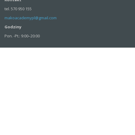
tel. 570 950 155
makoacademypl@gmail.com
Godziny
Pon. -Pt.: 9:00–20:00
DANE FIRMY
Mako Studio Dobrawa Brzezińska-Zaradna
ul. Junikowska 27,
60-163 Poznań
NIP: 779 231 14 39
Rachunek bankowy
PKO 36 1020 4027 0000 1302 1518 8283