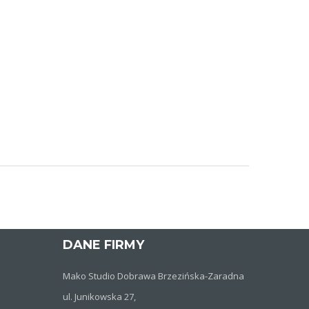
DANE FIRMY
Mako Studio Dobrawa Brzezińska-Zaradna
ul. Junikowska 27,