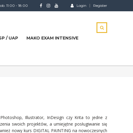
b. 11:00 - 18:00
Login
Register
P / UAP
MAKO EXAM INTENSIVE
toshop, Illustrator, InDesign czy Krita to jedne z
zenia swoich projektów, a umiejętne posługiwanie się
również nowy kurs DIGITAL PAINTING na nowoczesnych