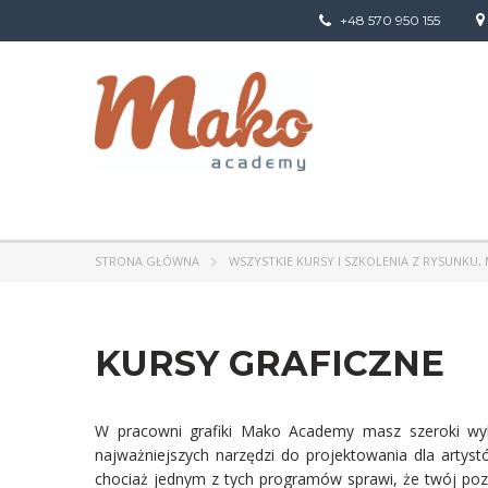
+48 570 950 155
STRONA GŁÓWNA
WSZYSTKIE KURSY I SZKOLENIA Z RYSUNKU
KURSY GRAFICZNE
W pracowni grafiki Mako Academy masz szeroki wybó
najważniejszych narzędzi do projektowania dla artys
chociaż jednym z tych programów sprawi, że twój p