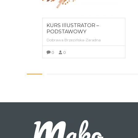
KURS IllUSTRATOR –
PODSTAWOWY
Dobrawa Brzezińska-Zaradna
0
0
ZOBACZ SZCZEGÓŁY