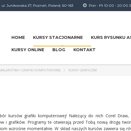
ul. Junikowska 27, Poznań, Poland, 60-163
Pon - Pt 10:00 - 20:00 So
HOME
KURSY STACJONARNE
KURS RYSUNKU AS
KURSY ONLINE
BLOG
KONTAKT
, MALARSTWA I GRAFIKI KOMPUTEROWEJ
KURSY GRAFICZNE
r kursów grafiki komputerowej! Należący do nich Corel Draw, Pho
tów i grafików. Programy te otwierają przed Tobą nową drogę twor
oziom wzrośnie momentalnie. W skład naszych kursów zawiera się 