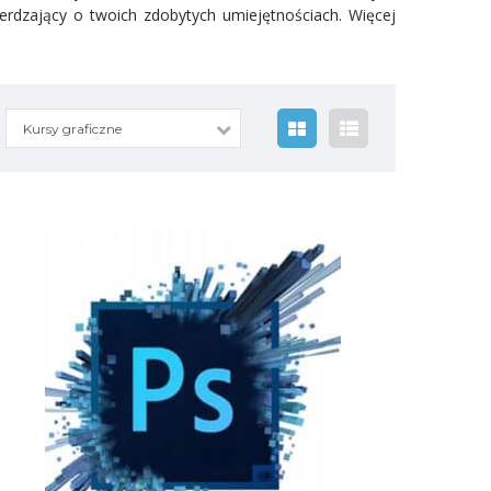
rdzający o twoich zdobytych umiejętnościach. Więcej
Kursy graficzne
600.00
zł