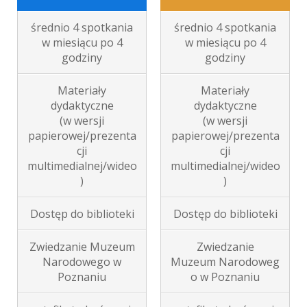
średnio 4 spotkania
średnio
4 spotkania
w miesiącu po 4
w miesiącu po 4
godziny
godziny
Materiały
Materiały
dydaktyczne
dydaktyczne
(w wersji
(w wersji
papierowej/prezenta
papierowej/prezenta
cji
cji
multimedialnej/wideo
multimedialnej/wideo
)
)
Dostęp do biblioteki
Dostęp do biblioteki
Zwiedzanie Muzeum
Zwiedzanie
Narodowego w
Muzeum N
arodoweg
Poznaniu
o
w Poznaniu