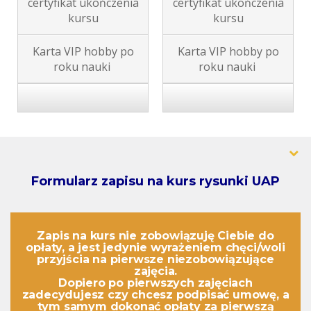
certyfikat ukończenia
certyfikat ukończenia
kursu
kursu
K
a
rta VIP hobby po
K
a
rta VIP hobby po
roku nauki
roku nauki
Formularz zapisu na kurs rysunki UAP
Zapis na kurs nie zobowiązuję Ciebie do
opłaty, a jest jedynie wyrażeniem
chęci/woli
przyjścia na pierwsze niezobowiązujące
zajęcia.
Dopiero po pierwszych zajęciach
zadecydujesz czy chcesz podpisać umowę, a
tym samym dokonać opłaty za pierwszą