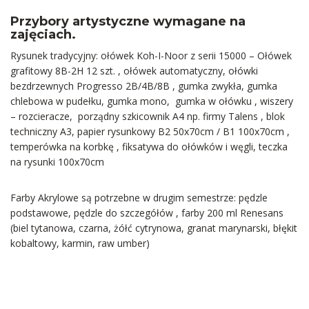
Przybory artystyczne wymagane na
zajęciach.
Rysunek tradycyjny: ołówek Koh-I-Noor z serii 15000 – Ołówek
grafitowy 8B-2H 12 szt. , ołówek automatyczny, ołówki
bezdrzewnych Progresso 2B/4B/8B , gumka zwykła, gumka
chlebowa w pudełku, gumka mono, gumka w ołówku , wiszery
– rozcieracze, porządny szkicownik A4 np. firmy Talens , blok
techniczny A3, papier rysunkowy B2 50x70cm / B1 100x70cm ,
temperówka na korbkę , fiksatywa do ołówków i węgli, teczka
na rysunki 100x70cm
Farby Akrylowe są potrzebne w drugim semestrze: pędzle
podstawowe, pędzle do szczegółów , farby 200 ml Renesans
(biel tytanowa, czarna, żółć cytrynowa, granat marynarski, błękit
kobaltowy, karmin, raw umber)