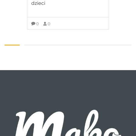
dzieci
0
0
ZOBACZ SZCZEGÓŁY