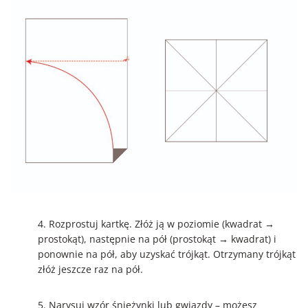
4. Rozprostuj kartkę. Złóż ją w poziomie (kwadrat →
prostokąt), następnie na pół (prostokąt → kwadrat) i
ponownie na pół, aby uzyskać trójkąt. Otrzymany trójkąt
złóż jeszcze raz na pół.
5. Narysuj wzór śnieżynki lub gwiazdy – możesz