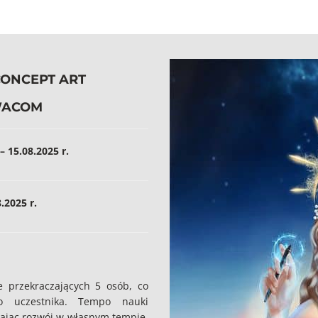
CONCEPT ART
WACOM
 15.08.2025 r.
8.2025 r.
 przekraczających 5 osób, co
o uczestnika. Tempo nauki
ając rozwój w własnym tempie.