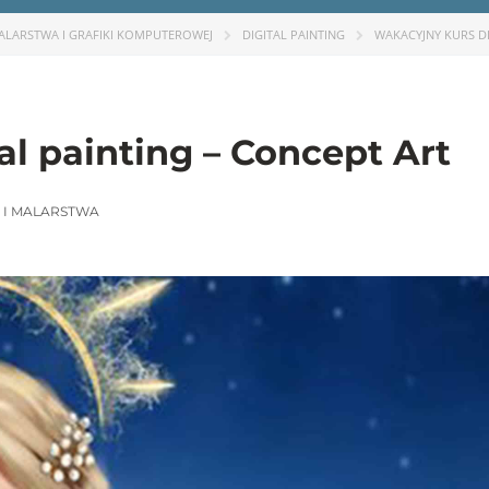
MALARSTWA I GRAFIKI KOMPUTEROWEJ
DIGITAL PAINTING
WAKACYJNY KURS DI
al painting – Concept Art
 I MALARSTWA