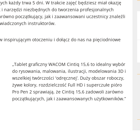
rych każdy trwa 5 dni. W trakcie zajęć będziesz miał okazję
ik i narzędzi niezbędnych do tworzenia profesjonalnych
równo początkujący, jak i zaawansowani uczestnicy znaleźli
oświadczonych instruktorów.
 w inspirującym otoczeniu i dołącz do nas na pięciodniowe
„Tablet graficzny WACOM Cintiq 15,6 to idealny wybór
do rysowania, malowania, ilustracji, modelowania 3D i
wszelkiej twórczości 'odręcznej’. Duży obszar roboczy,
żywe kolory, rozdzielczość Full HD i superczułe pióro
Pro Pen 2 sprawiają, że Cintiq 15,6 zadowoli zarówno
początkujących, jak i zaawansowanych użytkowników.”