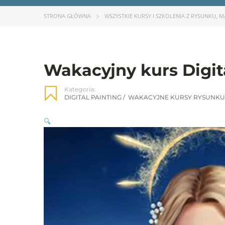
STRONA GŁÓWNA
WSZYSTKIE KURSY I SZKOLENIA Z RYSUNKU, 
Wakacyjny kurs Digit
Kategoria:
DIGITAL PAINTING
/
WAKACYJNE KURSY RYSUNKU
🔍