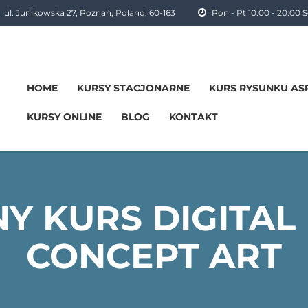
ul. Junikowska 27, Poznań, Poland, 60-163
Pon - Pt 10:00 - 20:00 So
HOME
KURSY STACJONARNE
KURS RYSUNKU ASP
KURSY ONLINE
BLOG
KONTAKT
 KURS DIGITAL 
CONCEPT ART