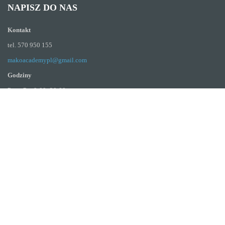
NAPISZ DO NAS
Kontakt
tel. 570 950 155
makoacademypl@gmail.com
Godziny
Pon. -Pt.: 9:00–20:00
DANE FIRMY
Mako Studio Dobrawa Brzezińska-Zaradna
ul. Junikowska 27,
60-163 Poznań
NIP: 779 231 14 39
Rachunek bankowy
PKO 36 1020 4027 0000 1302 1518 8283